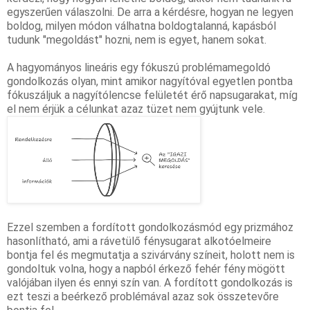
egyszerűen válaszolni. De arra a kérdésre, hogyan ne legyen 
boldog, milyen módon válhatna boldogtalanná, kapásból 
tudunk "megoldást" hozni, nem is egyet, hanem sokat.
A hagyományos lineáris egy fókuszú problémamegoldó 
gondolkozás
 olyan, mint amikor nagyítóval egyetlen pontba 
fókuszáljuk a nagyítólencse felületét érő napsugarakat, míg 
el nem érjük a célunkat azaz tüzet nem gyújtunk vele. 
Ezzel szemben a fordított gondolkozásmód egy prizmához 
hasonlítható, ami a rávetülő fénysugarat alkotóelmeire 
bontja fel és megmutatja a szivárvány színeit, holott nem is 
gondoltuk volna, hogy a napból érkező fehér fény mögött 
valójában ilyen és ennyi szín van. A fordított gondolkozás is 
ezt teszi a beérkező problémával azaz sok összetevőre 