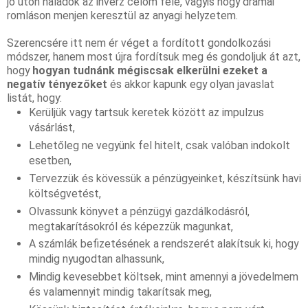
jó úton haladok az inverz célom felé, vagyis hogy drámai 
romláson menjen keresztül az anyagi helyzetem.
Szerencsére itt nem ér véget a fordított gondolkozási 
módszer, hanem most újra fordítsuk meg és gondoljuk át azt, 
hogy 
hogyan tudnánk mégiscsak elkerülni ezeket a 
negatív tényezőket
 és akkor kapunk egy olyan javaslat 
listát, hogy:
Kerüljük vagy tartsuk keretek között az impulzus 
vásárlást,
Lehetőleg ne vegyünk fel hitelt, csak valóban indokolt 
esetben,
Tervezzük és kövessük a pénzügyeinket, készítsünk havi 
költségvetést,
Olvassunk könyvet a pénzügyi gazdálkodásról, 
megtakarításokról és képezzük magunkat,
A számlák befizetésének a rendszerét alakítsuk ki, hogy 
mindig nyugodtan alhassunk,
Mindig kevesebbet költsek, mint amennyi a jövedelmem 
és valamennyit mindig takarítsak meg,