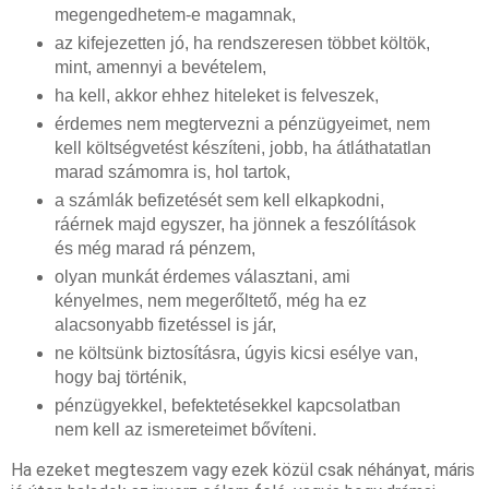
megengedhetem-e magamnak,
az kifejezetten jó, ha rendszeresen többet költök,
mint, amennyi a bevételem,
ha kell, akkor ehhez hiteleket is felveszek,
érdemes nem megtervezni a pénzügyeimet, nem
kell költségvetést készíteni, jobb, ha átláthatatlan
marad számomra is, hol tartok,
a
számlák
befizetését sem kell elkapkodni,
ráérnek majd egyszer, ha jönnek a feszólítások
és még marad rá pénzem,
olyan munkát érdemes választani, ami
kényelmes, nem megerőltető, még ha ez
alacsonyabb fizetéssel is jár,
ne költsünk biztosításra, úgyis kicsi esélye van,
hogy baj történik,
pénzügyekkel, befektetésekkel kapcsolatban
nem kell az ismereteimet bővíteni.
Ha ezeket megteszem vagy ezek közül csak néhányat, máris 