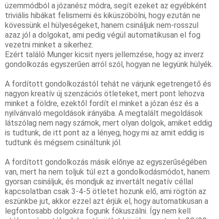
üzemmódból a józanész módra,
segít ezeket az egyébként
triviális hibákat felismerni és kiküszöbölni, hogy ezután ne
kövessünk el
hülyeségeket, hanem csináljuk
nem-rosszul
azaz jól a dolgokat, ami pedig végül automatikusan el fog
vezetni minket a sikerhez.
Ezért találó Munger kicsit nyers jellemzése, hogy az inverz
gondolkozás egyszerűen arról szól, hogyan ne legyünk hülyék.
A fordított gondolkozástól tehát ne várjunk egetrengető és
nagyon kreatív új szenzációs ötleteket, mert pont lehozva
minket a földre, ezektől fordít el minket a józan ész és a
nyilvánvaló megoldások irányába. A megtalált megoldások
látszólag nem nagy számok, mert olyan dolgok, amiket eddig
is tudtunk, de itt pont az a lényeg, hogy mi az amit eddig is
tudtunk és mégsem csináltunk jól.
A fordított gondolkozás másik előnye az egyszerűségében
van, mert ha nem toljuk túl ezt a gondolkodásmódot, hanem
gyorsan csináljuk, és mondjuk az invertált negatív céllal
kapcsolatban csak 3-4-5 ötletet hozunk elő, ami rögtön az
eszünkbe jut, akkor ezzel azt érjük el, hogy automatikusan a
legfontosabb dolgokra fogunk fókuszálni. Így nem kell