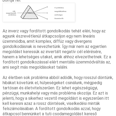
bontja fel. 
Az inverz vagy fordított gondolkodás tehát eléri, hogy az
agyunk észrevétlenül átkapcsoljon egy nem lineáris
üzemmódba, amit komplex, diffúz vagy divergens
gondolkodásnak is nevezhetünk. Így már nem az egyetlen
megoldást keressük az invertált negatív cél elérésére,
hanem a lehetséges utakat, amik ahhoz elvezethetnek. Ez a
fordított gondolkozással elért mentális üzemmódváltás az,
ami segít más megoldásokat találni.
Az életben sok probléma abból adódik, hogy rosszul döntünk,
hibákat követünk el, hülyeségeket csinálunk, mégpedig
tartósan és életvitelszerűen. Ez lehet egészségügyi,
pénzügyi, munkahelyi vagy más probléma okozója. Ez azt is
jelenti, hogy a sikerhez vezető megoldást is egyszerűen itt
kell keresni azaz a rossz döntések, viselkedési minták
felszámolásában. A fordított
gondolkodás
azzal, hogy
átkapcsol bennünket a tuti csodamegoldást kereső