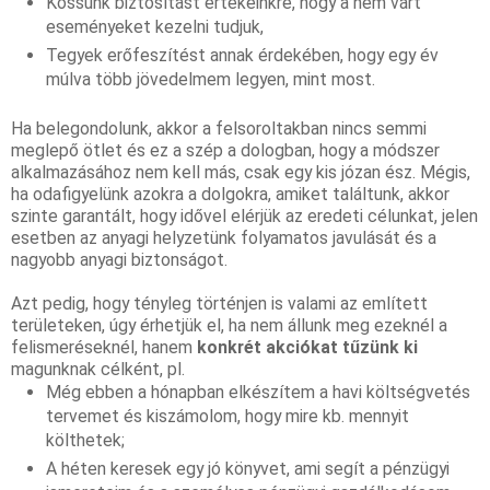
Kössünk biztosítást értékeinkre, hogy a nem várt 
eseményeket kezelni tudjuk,
Tegyek erőfeszítést annak érdekében, hogy egy év 
múlva több jövedelmem legyen, mint most.
Ha belegondolunk, akkor a felsoroltakban nincs semmi 
meglepő ötlet és ez a szép a dologban, hogy a módszer 
alkalmazásához nem kell más, csak egy kis józan ész. Mégis, 
ha odafigyelünk azokra a dolgokra, amiket találtunk, akkor 
szinte garantált, hogy idővel elérjük az eredeti célunkat, jelen 
esetben az anyagi helyzetünk folyamatos javulását és a 
nagyobb anyagi biztonságot.
Azt pedig, hogy tényleg történjen is valami az említett 
területeken, úgy érhetjük el, ha nem állunk meg ezeknél a 
felismeréseknél, hanem 
konkrét akciókat tűzünk ki 
magunknak célként, pl. 
Még ebben a hónapban elkészítem a havi költségvetés 
tervemet és kiszámolom, hogy mire kb. mennyit 
költhetek;
A héten keresek egy jó könyvet, ami segít a pénzügyi 