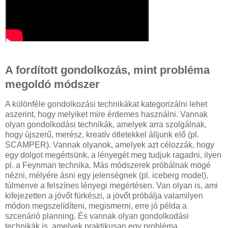
A fordított gondolkozás, mint probléma
megoldó módszer
A különféle gondolkozási technikákat kategorizálni lehet
aszerint, hogy melyiket mire érdemes használni. Vannak
olyan gondolkodási technikák, amelyek arra szolgálnak,
hogy újszerű, merész, kreatív ötletekkel álljunk elő (pl.
SCAMPER). Vannak olyanok, amelyek azt célozzák, hogy
egy dolgot megértsünk, a lényegét meg tudjuk ragadni, ilyen
pl. a Feynman technika. Más módszerek próbálnak mögé
nézni, mélyére ásni egy jelenségnek (pl. iceberg model),
túlmenve a felszínes lényegi megértésen. Van olyan is, ami
kifejezetten a jövőt fürkészi, a jövőt próbálja valamilyen
módon megszelídíteni, megismerni, erre jó példa a
szcenárió planning. És vannak olyan gondolkodási
technikák is, amelyek praktikusan egy probléma