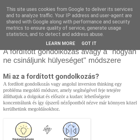
This site uses cookies from Google to deliver its services
Thinkology Blog
and to analyze traffic. Your IP address and user-agent are
shared with Google along with performance and security
metrics to ensure quality of service, generate usage
statistics, and to detect and address abuse.
▼
LEARN MORE
GOT IT
A fordított gondolkozás avagy a "hogyan
ne csináljunk hülyeséget" módszere
Mi az a fordított 
g
ondolkozás
?
A fordított 
gondolkozás
 vagy angolul 
inversion thinking
 egy 
probléma megoldó 
módszer
, amely segítségével feje tetejére 
állíthatjuk a dolgokat és először a kudarc lehetőségeire 
koncentrálunk és így újszerű nézőpontból nézve már könnyen közel 
kerülhetünk megoldásokhoz.