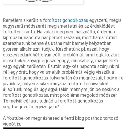
Remélem sikerült a 
fordított 
gondolkozás
 egyszerű, mégis 
nagyszerű módszerét megismertetni és az érdeklődést 
felkelteni iránta. Ha valaki még nem használta, érdemes 
kipróbálni, naponta pár percet rászánni, mert hamar rutint 
szerezhetünk benne és utána már bármely helyzetben 
gyorsan alkalmazni tudjuk. Kezdhetünk pl. azzal, hogy 
összeszedünk hét olyan célt, problémát, ami foglalkoztat 
minket akár anyagi, egészségügyi, munkahelyi, magánéleti 
vagy egyéb területen. Ezután egy-két naponta szánjunk rá 
fél-egy órát, hogy valamelyik problémát végig visszük a 
fordított gondolkozás folyamatán és megnézzük, hogy mire 
jövünk rá, milyen a siker irányába mutató tennivalókat 
állapítunk meg és úgy egyáltalán mennyire jön be nekünk a 
fordított gondolkozás, mint probléma megoldó módszer. 
Te melyik céljaiat tudnád a fordított 
gondolkozás
segítségével megvizsgálni
?
A Youtube-on megnézheted a fenti blog posthoz tartozó 
videót is: