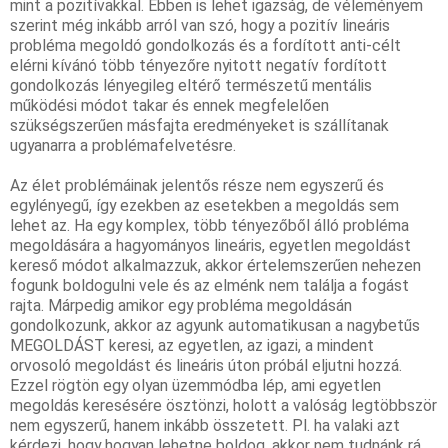
mint a pozitívakkal. Ebben is lehet igazság, de véleményem 
szerint még inkább arról van szó, hogy a 
pozitív
 lineáris 
probléma megoldó 
gondolkozás
 és a fordított anti-célt 
elérni kívánó több tényezőre nyitott 
negatív
 fordított 
gondolkozás
 lényegileg eltérő természetű mentális 
működési módot takar és ennek megfelelően 
szükségszerűen másfajta eredményeket is szállítanak 
ugyanarra a problémafelvetésre.
Az élet problémáinak jelentős része nem egyszerű és 
egylényegű, így ezekben az esetekben a megoldás sem 
lehet az. Ha egy komplex, több tényezőből álló probléma 
megoldására a hagyományos lineáris, egyetlen megoldást 
kereső módot alkalmazzuk, akkor értelemszerűen nehezen 
fogunk boldogulni vele és az elménk nem találja a fogást 
rajta. Márpedig a
mikor egy probléma megoldásán 
gondolkozunk, akkor az agyunk automatikusan a nagybetűs 
MEGOLDÁST keresi, az egyetlen, az igazi, a mindent 
orvosoló megoldást és lineáris úton próbál eljutni hozzá. 
Ezzel rögtön egy olyan üzemmódba lép, ami egyetlen 
megoldás keresésére ösztönzi, holott a valóság legtöbbször 
nem egyszerű, hanem inkább összetett. Pl. ha valaki azt 
kérdezi, hogy hogyan lehetne boldog, akkor nem tudnánk rá 