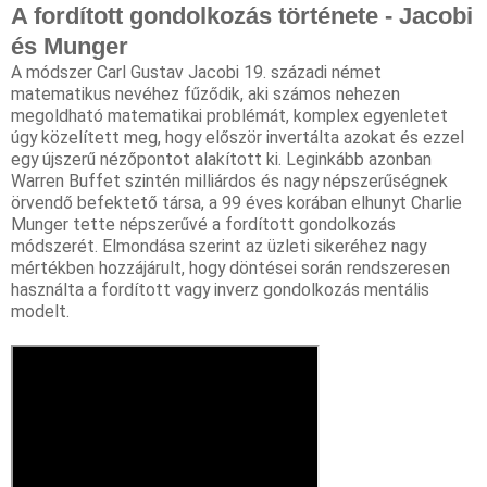
A fordított
gondolkozás
története - Jacobi
és Munger
A 
módszer
 Carl Gustav Jacobi 19. századi német 
matematikus nevéhez fűződik, aki számos nehezen 
megoldható matematikai problémát, komplex egyenletet 
úgy közelített meg, hogy először invertálta azokat és ezzel 
egy újszerű nézőpontot alakított ki. Leginkább azonban 
Warren Buffet szintén milliárdos és nagy népszerűségnek 
örvendő befektető társa, a 99 
éves
 korában elhunyt 
Charlie 
Munger
 tette népszerűvé a fordított 
gondolkozás
módszerét. Elmondása szerint az üzleti sikeréhez nagy 
mértékben hozzájárult, hogy döntései során rendszeresen 
használta a fordított vagy inverz 
gondolkozás
 mentális 
modelt.