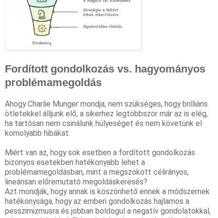
Fordított
gondolkozás
vs. hagyományos
problémamegoldás
Ahogy 
Charlie Munger
 mondja, nem szükséges, hogy brilliáns 
ötletekkel álljunk elő, a sikerhez legtöbbször már az is elég, 
ha tartósan nem csinálunk hülyeséget és nem követünk el 
komolyabb hibákat.
Miért van az, hogy sok esetben a fordított 
gondolkozás
bizonyos esetekben hatékonyabb lehet a 
problémamegoldásban, mint a megszokott célirányos, 
lineárisan előremutató megoldáskeresés
?
Azt mondják, hogy annak is köszönhető ennek a 
módszernek
hatékonysága, hogy az emberi 
gondolkozás
 hajlamos a 
pesszimizmusra és jobban boldogul a 
negatív
 gondolatokkal, 