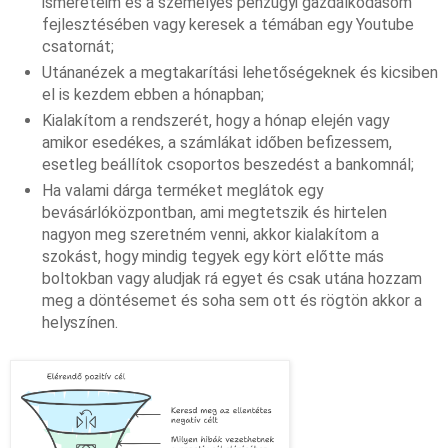
ismereteim és a személyes pénzügyi gazdálkodásom 
fejlesztésében vagy keresek a témában egy Youtube 
csatornát;
Utánanézek a megtakarítási lehetőségeknek és kicsiben 
el is kezdem ebben a hónapban;
Kialakítom a rendszerét, hogy a hónap elején vagy 
amikor esedékes, a számlákat időben befizessem, 
esetleg beállítok csoportos beszedést a bankomnál;
Ha valami dárga terméket meglátok egy 
bevásárlóközpontban, ami megtetszik és hirtelen 
nagyon meg szeretném venni, akkor kialakítom a 
szokást, hogy mindig tegyek egy kört előtte más 
boltokban vagy aludjak rá egyet és csak utána hozzam 
meg a döntésemet és soha sem ott és rögtön akkor a 
helyszínen.
