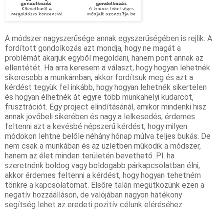
A 
módszer
 nagyszerűsége annak egyszerűségében is rejlik. A 
fordított 
gondolkozás
 azt mondja, hogy ne magát a 
problémát akarjuk egyből megoldani, hanem pont annak az 
ellentétét. Ha arra keresem a választ, hogy hogyan lehetnék 
sikeresebb a munkámban, akkor fordítsuk meg és azt a 
kérdést tegyük fel inkább, hogy hogyan lehetnék sikertelen 
és hogyan élhetnék át egyre több munkahelyi kudarcot, 
frusztrációt. Egy project elindításánál, amikor mindenki hisz 
annak 
jövőbeli
 sikerében és nagy a lelkesedés, érdemes 
feltenni azt a kevésbé népszerű kérdést, hogy milyen 
módokon lehtne belőle néhány hónap múlva teljes bukás. De 
nem csak a munkában és az üzletben működik a 
módszer
, 
hanem az élet minden területén bevethető. Pl. ha 
szeretnénk boldog vagy boldogabb párkapcsolatban élni, 
akkor érdemes feltenni a kérdést, hogy hogyan tehetném 
tönkre a kapcsolatomat. Elsőre talán megütközünk ezen a 
negatív
 hozzáálláson, de valójában nagyon hatékony 
segítség lehet az eredeti 
pozitív
 célunk eléréséhez.