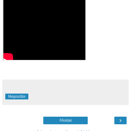
Megosztás
›
Főoldal