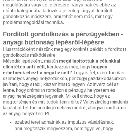
megoldására vagy cél elérésére irányulnak és ebbe az
utóbbi kategóriába tartozik a jelenleg tárgyalt fordított
gondolkozás módszere, ami tehát nem más, mint egy
problémamegoldási technika.
Fordított
gondolkozás
a pénzügyekben -
anyagi biztonság lépésről-lépésre
Illusztrációként nézzünk meg egy konkrét példát a fordított 
gondolkozás működésére. 
Második lépésként, miután 
megállapítottuk a célunkkal 
ellentétes
 anti-célt
, kérdezzük meg, hogy 
hogyan 
érhetnénk el ezt a 
negatív
 célt
?
 Tegyük fel, szeretnénk a 
személyes anyagi helyzetünkön, 
pénzügyi
 gazdálkodásunkon 
javítani, hogy stabil, kiszámítható legyen. Az inverz cél az 
lenne, hogy drámaian romoljon a 
pénzügyi
 helyzetem és 
anyagi nehézségeim legyenek. Mi kell ahhoz, hogy ez 
megtörténjen és mit tudok tenni érte
?
 Valószínűleg mindenki 
kapásból fel tud sorolni jó néhány módot, ahogyan ronthatna 
az anyagi helyzetén. Pl. 
szabad teret adhatnék az impulzus vásárlásnak,
ami megtetszik megveszem, nem figyelve, hogy