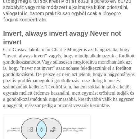
utólag még a túl sok kreatív ötlet közül a pareto elv 80/20
szabályát vagy más módszert alkalmazva külön priorizálni,
válogatni is, hanem praktikusan egyből csak a lényegre
fogunk koncentrálni.
Invert, always invert avagy Never not
invert
Carl Gustav Jakobi után 
Charlie Munger
 is azt hangoztatta, hogy 
"invert, always invert" vagyis, hogy mindig alkalmazzuk a fordított 
gondolkozásmódot.Vagy stílusosan megfordítva mondhatnánk azt 
is, hogy "never not invert" azaz sohase feledkezzünk el a fordított 
gondolkozásról. De persze ez nem azt jelenti, hogy a hagyományos 
pozitív
 problémamegoldó gondolkozás rossz dolog lenne és 
száműznünk kellene. Távolról sem, hanem sokkal inkább a kettőt 
egymás mellett érdemes használni, mert egymást erősíteni tudják és 
a gondolkozásmódunk rugalmasabbá, kreatívabbá válik ha egyszer 
a nagyítót, másszor pedig a prizmát vesszük kezünkbe.